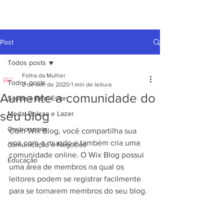
Post
Todos posts
Folha da Mulher
Todos posts
2 de set. de 2020
1 min de leitura
Aumente a comunidade do
Saúde e Bem Estar
seu blog
Moda, Beleza e Lazer
Gastronomia
Com Wix Blog, você compartilha sua 
voz com o mundo e também cria uma 
Comunicação e Negócios
comunidade online. O Wix Blog possui 
Educação
uma área de membros na qual os 
leitores podem se registrar facilmente 
para se tornarem membros do seu blog.  